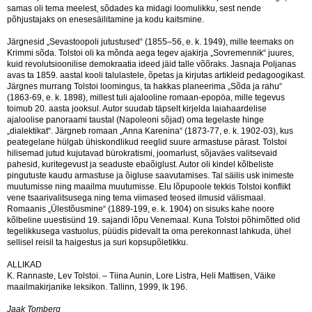
samas oli tema meelest, sõdades ka midagi loomulikku, sest nende
põhjustajaks on enesesäilitamine ja kodu kaitsmine.
Järgnesid „Sevastoopoli jutustused“ (1855–56, e. k. 1949), mille teemaks on
Krimmi sõda. Tolstoi oli ka mõnda aega tegev ajakirja „Sovremennik“ juures,
kuid revolutsioonilise demokraatia ideed jäid talle võõraks. Jasnaja Poljanas
avas ta 1859. aastal kooli talulastele, õpetas ja kirjutas artikleid pedagoogikast.
Järgnes murrang Tolstoi loomingus, ta hakkas planeerima „Sõda ja rahu“
(1863-69, e. k. 1898), millest tuli ajalooline romaan-epopöa, mille tegevus
toimub 20. aasta jooksul. Autor suudab täpselt kirjelda laiahaardelise
ajaloolise panoraami taustal (Napoleoni sõjad) oma tegelaste hinge
„dialektikat“. Järgneb romaan „Anna Karenina“ (1873-77, e. k. 1902-03), kus
peategelane hülgab ühiskondlikud reeglid suure armastuse pärast. Tolstoi
hilisemad jutud kujutavad bürokratismi, joomarlust, sõjaväes valitsevaid
pahesid, kuritegevust ja seaduste ebaõiglust. Autor oli kindel kõlbeliste
pingutuste kaudu armastuse ja õigluse saavutamises. Tal säilis usk inimeste
muutumisse ning maailma muutumisse. Elu lõpupoole tekkis Tolstoi konflikt
vene tsaarivalitsusega ning tema viimased teosed ilmusid välismaal.
Romaanis „Ülestõusmine“ (1889-199, e. k. 1904) on sisuks kahe noore
kõlbeline uuestisünd 19. sajandi lõpu Venemaal. Kuna Tolstoi põhimõtted olid
tegelikkusega vastuolus, püüdis pidevalt ta oma perekonnast lahkuda, ühel
sellisel reisil ta haigestus ja suri kopsupõletikku.
ALLIKAD
K. Rannaste, Lev Tolstoi. – Tiina Aunin, Lore Listra, Heli Mattisen, Väike
maailmakirjanike leksikon. Tallinn, 1999, lk 196.
Jaak Tomberg