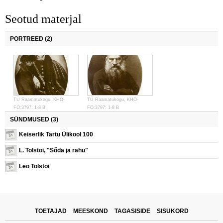
Seotud materjal
PORTREED (2)
TÜ Raamatukogu, KHO-
TÜ Raamatukogu, KHO-
FO:3797: 1-8 B
FO:3797: 1-8 B
SÜNDMUSED (3)
Keiserlik Tartu Ülikool 100
L. Tolstoi, "Sõda ja rahu"
Leo Tolstoi
TOETAJAD
MEESKOND
TAGASISIDE
SISUKORD