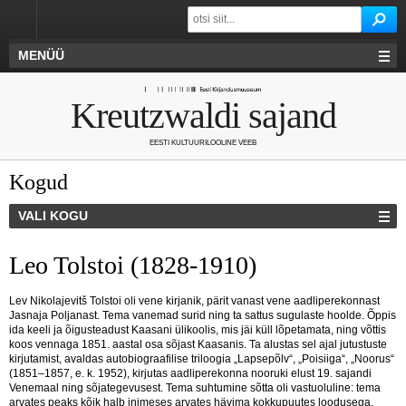
MENÜÜ
Kreutzwaldi sajand
EESTI KULTUURILOOLINE VEEB
Kogud
VALI KOGU
Leo Tolstoi (1828-1910)
Lev Nikolajevitš Tolstoi oli vene kirjanik, pärit vanast vene aadliperekonnast
Jasnaja Poljanast. Tema vanemad surid ning ta sattus sugulaste hoolde. Õppis
ida keeli ja õigusteadust Kaasani ülikoolis, mis jäi küll lõpetamata, ning võttis
koos vennaga 1851. aastal osa sõjast Kaasanis. Ta alustas sel ajal jutustuste
kirjutamist, avaldas autobiograafilise triloogia „Lapsepõlv“, „Poisiiga“, „Noorus“
(1851–1857, e. k. 1952), kirjutas aadliperekonna nooruki elust 19. sajandi
Venemaal ning sõjategevusest. Tema suhtumine sõtta oli vastuoluline: tema
arvates peaks kõik halb inimeses arvates hävima kokkupuutes loodusega,