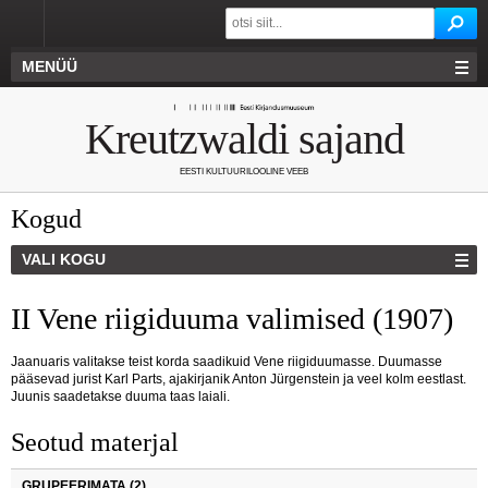
MENÜÜ
Kreutzwaldi sajand
EESTI KULTUURILOOLINE VEEB
Kogud
VALI KOGU
II Vene riigiduuma valimised (1907)
Jaanuaris valitakse teist korda saadikuid Vene riigiduumasse. Duumasse
pääsevad jurist Karl Parts, ajakirjanik Anton Jürgenstein ja veel kolm eestlast.
Juunis saadetakse duuma taas laiali.
Seotud materjal
GRUPEERIMATA (2)