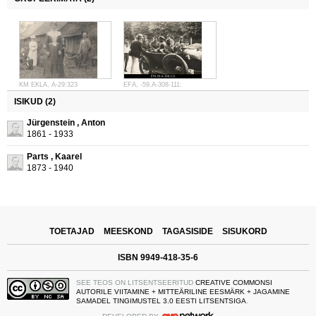
KM EKLA, A-29:323
EFA, -59.A-308-111:
ISIKUD (2)
Jürgenstein , Anton
1861 - 1933
Parts , Kaarel
1873 - 1940
TOETAJAD
MEESKOND
TAGASISIDE
SISUKORD
ISBN 9949-418-35-6
SEE TEOS ON LITSENTSEERITUD
CREATIVE COMMONSI
AUTORILE VIITAMINE + MITTEÄRILINE EESMÄRK + JAGAMINE
SAMADEL TINGIMUSTEL 3.0 EESTI LITSENTSIGA
.