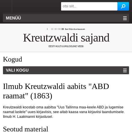
MENÜÜ
Kreutzwaldi sajand
EESTI KULTUURILOOLINE VEEB
Kogud
VALI KOGU
Ilmub Kreutzwaldi aabits "ABD
raamat" (1863)
Kreutzwaldi koostab oma aabitsa "Uus Tallinna maa-keele ABD ja lugemise
raamat lastele" uues kirjaviisis, see aitab kaasa vana kirjaviisi taandumisele.
Ilmub H. Laakmanni kirjastusel.
Seotud materjal