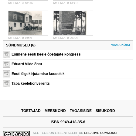
KM EKLA, A-68:357
KM EKLA, B-13:418
KM EKLA, B-165:9
KM EKLA, B-200:28
SÜNDMUSED (6)
VAATA KÕIKI
Esimene eesti keele õpetajate kongress
Eduard Vilde õhtu
Eesti õigekirjutamise koosolek
Tapa keelekonverents
TOETAJAD
MEESKOND
TAGASISIDE
SISUKORD
ISBN 9949-418-35-6
SEE TEOS ON LITSENTSEERITUD
CREATIVE COMMONSI