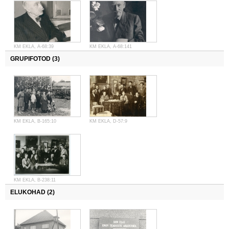
KM EKLA, A-68:39
KM EKLA, A-68:141
GRUPIFOTOD (3)
KM EKLA, B-165:10
KM EKLA, D-57:9
KM EKLA, B-238:11
ELUKOHAD (2)