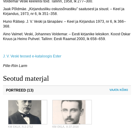
Voldemar Veski keelelisi töid. Tallinn, 1958, lk 277–300.
Jaak Põldmäe. „Kirjandusliku oskussõnastiku” saatusest ja sisust. – Keel ja
Kirjandus, 1973, nr 6, lk 351–358.
Huno Rätsep. J. V. Veski ja tänapäev. – Keel ja Kirjandus 1973, nr 6, lk 366–
368.
Aino Valmet. Veski, Johannes Voldemar. – Eesti kirjanike leksikon. Koost Oskar
Kruus ja Heino Puhvel. Tallinn: Eesti Raamat 2000, lk 658–659.
J. V. Veski teosed e-kataloogis Ester
Pille-Riin Larm
Seotud materjal
PORTREED (13)
VAATA KÕIKI
KM EKLA, A-2:2712
KM EKLA, A-37:2016