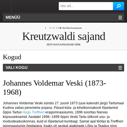
MENÜÜ
Kreutzwaldi sajand
EESTI KULTUURILOOLINE VEEB
Kogud
VALI KOGU
Johannes Voldemar Veski (1873-
1968)
Johannes Voldemar Veski sündis 27. juunil 1873 (uue kalendri järgi) Tartumaal
Kudina vallas peremehe pojana. Pärast küla- ja kihelkonnakooli lõpetamist
õppis Tartus
Hugo Treffneri
eragümnaasiumis, 1896 sooritas Narvas
küpsuseksamid. Aastatel 1896–1899 õppis Veski Tartu ülikooli usu- ja
loodusteaduskonnas, kuid ei lõpetanud kumbagi. Samal ajal töötas ta Treffneri
gümnaasiumis õpetajana, lisaks oli seotud ajakirjade Lõbu ja Teadus ning