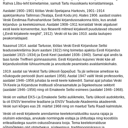
Rahva Lõbu-leht toimetamise, samuti Tartu muusikaelu korraldamisega.
Aastatel 1900–1901 töötas Veski õpetajana Harkovis, 1901–1914
ajakirjanikuna Tallinnas (Teataja, Eesti Kodu jm). Alates 1906. aastast osales
Veski Eestimaa Rahvahariduse Seltsi kirjandusosakonna töös, kus arutati
kirjandus- ja keeleküsimusi. Aastatel 1908–1911 korraldati Veski algatusel
eesti keele konverentse, kus fikseeriti mitmed kirjakeelt puudutavad otsuseid
(„Eesti kirjakeele reeglid”, 1912). Veski oli ka üks 1910. aasta laulupeo
peakorraldajaid.
Naasnud 1914. aastal Tartusse, töötas Veski Eesti Kirjanduse Seltsi
teadussekretärina (kuni aastani 1922) ning toimetas ajakirju Eesti Kirjandus
(aastatel 1915–1934) ja Eesti Keel (aastatel 1936–1940). Samal ajal andis ta
taas tunde Treffneri gümnaasiumis. Eesti Kirjandus kujunes Veski käe all
kirjanduslooliste lühiuurimuste ja arvustuste peamiseks avaldamiskohaks.
1919. aastal sai Veskist Tartu ülikooli õppejõud. Ta jäi sellesse ametisse ka
nõukogude perioodil (kuni aastani 1956). Aastal 1947 valiti Veski professoriks,
aastatel 1946–1956 juhatas ta eesti keele kateedrit. Samal ajal juhatas Veski
TA Keele ja Kirjanduse Instituudi sõnaraamatute ja õigekeelsuse sektorit
(aastatel 1946–1956) ning oli Emakeele Seltsi esimees (aastatel 1946–1968).
Veski on valitud EKS-i ja Emakeele Seltsi auliikmeks, Tartu ülikooli audoktoriks,
ta oli ENSV teeneline teadlane ja ENSV Teaduste Akadeemia akadeemik.
Veski suri kõrges eas 28. märtsil 1968 ning on maetud Tartu Raadi kalmistule.
Veski oli eesti kirjakeele arendamise keelekorraldusliku suuna rajaja ja
olulisim edendaja, arvukate normingute esitaja ja ühtlustaja ning koostöös
eriteadlastega suurim oskussõnavara looja. Tema keelekorralduse
põhimõteteks olid otstarbekus, süsteemsus, traditsioonipärasus ja