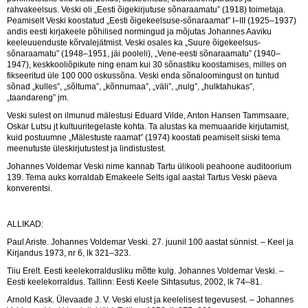
rahvakeelsus. Veski oli „Eesti õigekirjutuse sõnaraamatu” (1918) toimetaja.
Peamiselt Veski koostatud „Eesti õigekeelsuse-sõnaraamat” I–III (1925–1937)
andis eesti kirjakeele põhilised normingud ja mõjutas Johannes Aaviku
keeleuuenduste kõrvalejätmist. Veski osales ka „Suure õigekeelsus-
sõnaraamatu” (1948–1951, jäi pooleli), „Vene-eesti sõnaraamatu” (1940–
1947), keskkooliõpikute ning enam kui 30 sõnastiku koostamises, milles on
fikseeritud üle 100 000 oskussõna. Veski enda sõnaloomingust on tuntud
sõnad „kulles”, „sõltuma”, „kõnnumaa”, „väli”, „nulg”, „hulktahukas”,
„taandareng” jm.
Veski sulest on ilmunud mälestusi Eduard Vilde, Anton Hansen Tammsaare,
Oskar Lutsu jt kultuuritegelaste kohta. Ta alustas ka memuaaride kirjutamist,
kuid postuumne „Mälestuste raamat” (1974) koostati peamiselt siiski tema
meenutuste üleskirjutustest ja lindistustest.
Johannes Voldemar Veski nime kannab Tartu ülikooli peahoone auditoorium
139. Tema auks korraldab Emakeele Selts igal aastal Tartus Veski päeva
konverentsi.
ALLIKAD:
Paul Ariste. Johannes Voldemar Veski. 27. juunil 100 aastat sünnist. – Keel ja
Kirjandus 1973, nr 6, lk 321–323.
Tiiu Erelt. Eesti keelekorraldusliku mõtte kulg. Johannes Voldemar Veski. –
Eesti keelekorraldus. Tallinn: Eesti Keele Sihtasutus, 2002, lk 74–81.
Arnold Kask. Ülevaade J. V. Veski elust ja keelelisest tegevusest. – Johannes