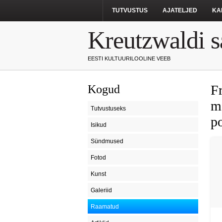
TUTVUSTUS
AJATELJED
KA
Kreutzwaldi s
EESTI KULTUURILOOLINE VEEB
F
Kogud
me
Tutvustuseks
p
Isikud
Sündmused
Fotod
Kunst
Galeriid
Raamatud