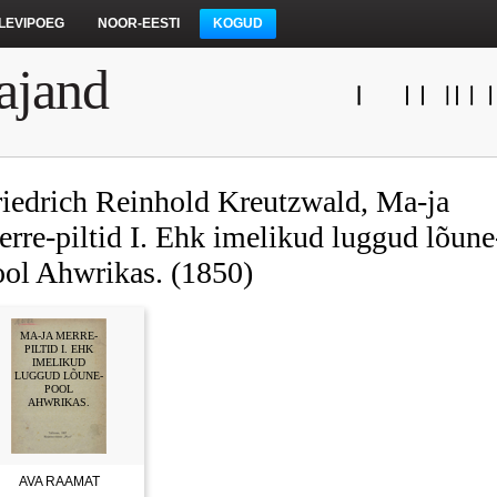
LEVIPOEG
NOOR-EESTI
KOGUD
ajand
riedrich Reinhold Kreutzwald, Ma-ja
rre-piltid I. Ehk imelikud luggud lõune
ool Ahwrikas. (1850)
MA-JA MERRE-
PILTID I. EHK
IMELIKUD
LUGGUD LÕUNE-
POOL
AHWRIKAS.
AVA RAAMAT