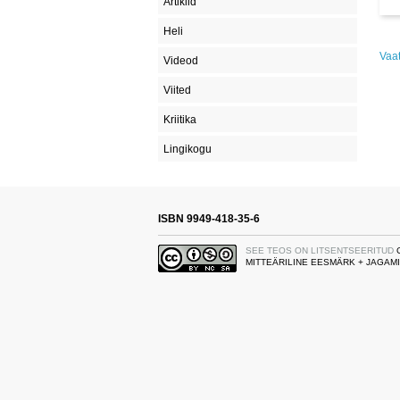
Artiklid
Heli
Vaa
Videod
Viited
Kriitika
Lingikogu
ISBN 9949-418-35-6
SEE TEOS ON LITSENTSEERITUD
MITTEÄRILINE EESMÄRK + JAGAMI