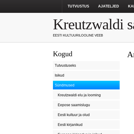
TUTVUSTUS
AJATELJED
KA
Kreutzwaldi s
EESTI KULTUURILOOLINE VEEB
A
Kogud
Tutvustuseks
Isikud
Sündmused
Kreutzwaldi elu ja looming
Eepose saamislugu
Eesti kultuur ja olud
Eesti kirjanikud