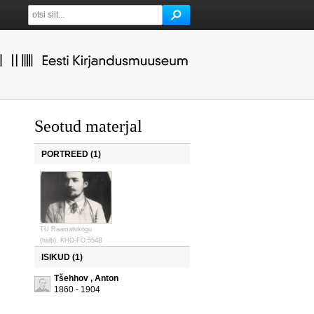
Seotud materjal
PORTREED (1)
TÜ Raamatukogu
(halb), KHO-FO:554B
ISIKUD (1)
Tšehhov , Anton
1860 - 1904