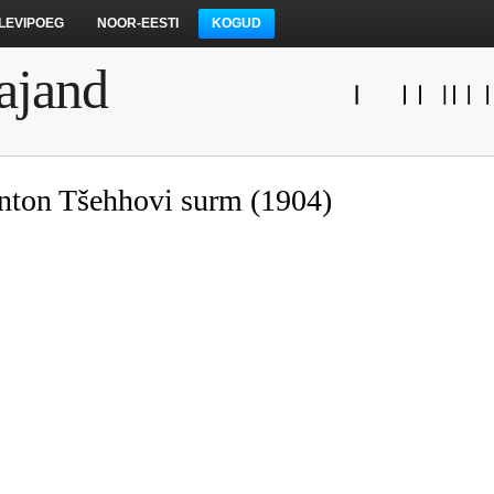
LEVIPOEG
NOOR-EESTI
KOGUD
ajand
nton Tšehhovi surm (1904)