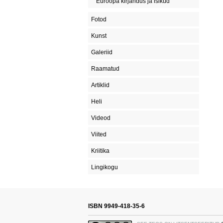
Euroopa kirjandus ja isikud
Fotod
Kunst
Galeriid
Raamatud
Artiklid
Heli
Videod
Viited
Kriitika
Lingikogu
ISBN 9949-418-35-6