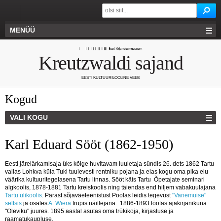
MENÜÜ
Kreutzwaldi sajand
EESTI KULTUURILOOLINE VEEB
Kogud
VALI KOGU
Karl Eduard Sööt (1862-1950)
Eesti järelärkamisaja üks kõige huvitavam luuletaja sündis 26. dets 1862 Tartu
vallas Lohkva küla Tuki tuulevesti rentniku pojana ja elas kogu oma pika elu
väärika kultuuritegelasena Tartu linnas. Sööt käis Tartu Õpetajate seminari
algkoolis, 1878-1881 Tartu kreiskoolis ning täiendas end hiljem vabakuulajana
Tartu ülikoolis
. Pärast sõjaväeteenistust Poolas leidis tegevust
"Vanemuise"
seltsis
ja osales
A. Wiera
trupis näitlejana. 1886-1893 töötas ajakirjanikuna
"Oleviku" juures. 1895 aastal asutas oma trükikoja, kirjastuse ja
raamatukaupluse.