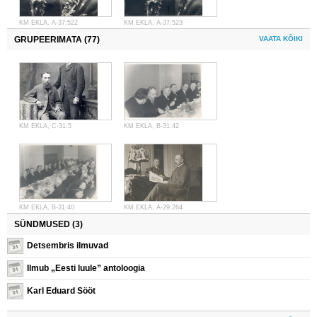
KM EKLA, A-37:522
KM EKLA, A-37:523
GRUPEERIMATA (77)
VAATA KÕIKI
KM EKLA, C-31:5
KM EKLA, B-31:42
KM EKLA, B-31:40
KM EKLA, A-29:264
SÜNDMUSED (3)
Detsembris ilmuvad
Ilmub „Eesti luule” antoloogia
Karl Eduard Sööt