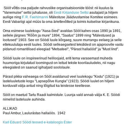
Sööt võttis osa paljude rahvuslike organisatsioonide tööst: nii kuulus ta
"Vanemuise" seltsi juhatusse, oli
Eesti Kirjanduse Seltsi
asutajaid ja hiljem
auliige ning
F. R. Faehlmanni
Mälestuse Jäädvustamise Komitee esimees.
Eesti Vabariigi ajal müüs ta oma äriettevõtted ja toimis kutselise kirjanikuna.
Oma esimese luulekogu "Aasa õied" avaldas Sööt kahes osas 1890 ja 1891,
sellele järgnes "Rõõm ja mure" 1894, "Saatus" 1899 ning "Mälestused ja
lootused" 1903. See on Söödi luule kõrgaeg, suure murrangu eelaeg ja selle
ettekuulutaja eesti luules. Söödi selleaegsetest tekstidest on ajaproovile vastu
pidanud romantilised eleegiad "Metsateel", "Pärast hallaööd" ja "Must lind".
Söödi luule on inspireerinud heliloojaid, eriti tema varasemast muheda
huumoriga kirjutatud loomingust on leitud tekste koorilauludeks, nii nagu
eleegiatest on saanud igihaljaid soololaule.
Pärast pikka vaheaega on Sööt avaldanud veel luulekogu "Kodu" (1921) ja
lasteluuletuste kogu "Lapsepõlve Kungla" (1923). Söödi luulet on hiljem
korduvalt välja antud ning tõlgitud ka teistesse keeltesse.
Sööt on maetud Tartu Raadi kalmistule. Luunja vald annab välja K. E. Söödi
nimelist lasteluule auhinda.
ALLIKAD
Paul Ambur, Laulurästas hallaöös. 1942
Karl Eduard Söödi teosed e-kataloogis Ester