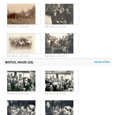
KM EKLA, A-29:326
KM EKLA, A-31:293
KM EKLA, A-31:297
KM EKLA, A-31:973
MATUS, HAUD (16)
VAATA KÕIKI
KM EKLA, A-37:520
KM EKLA, A-37:521