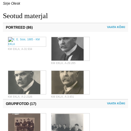
Sirje Olesk
Seotud materjal
PORTREED (86)
VAATA KÕIKI
KM EKLA, A-31:934
KM EKLA, A-29:265
KM EKLA, A-2:2326
KM EKLA, A-3:451
GRUPIFOTOD (17)
VAATA KÕIKI