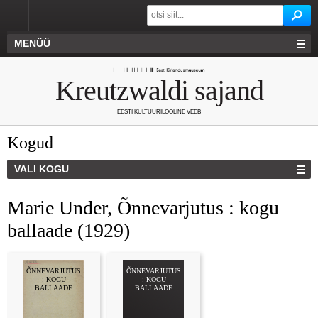
MENÜÜ
Kreutzwaldi sajand
EESTI KULTUURILOOLINE VEEB
Kogud
VALI KOGU
Marie Under, Õnnevarjutus : kogu
ballaade (1929)
ÕNNEVARJUTUS
ÕNNEVARJUTUS
: KOGU
: KOGU
BALLAADE
BALLAADE