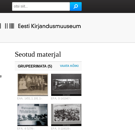
Seotud materjal
GRUPEERIMATA (5)
VAATA KÕIKI
e
EAA, 1451.1.191.1-:
EFA, 0-141947-:
EFA, 4-5276-:
EFA, 0-116026-: