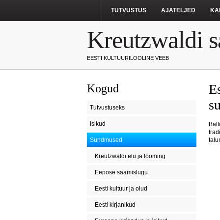
TUTVUSTUS
AJATELJED
KA
Kreutzwaldi s
EESTI KULTUURILOOLINE VEEB
E
Kogud
su
Tutvustuseks
Isikud
Balt
trad
Sündmused
talu
Kreutzwaldi elu ja looming
Eepose saamislugu
Eesti kultuur ja olud
Eesti kirjanikud