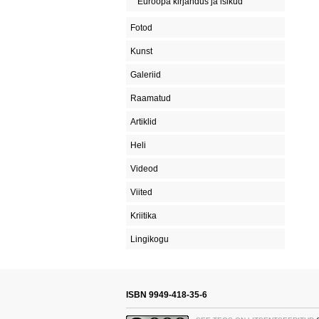
Euroopa kirjandus ja isikud
Fotod
Kunst
Galeriid
Raamatud
Artiklid
Heli
Videod
Viited
Kriitika
Lingikogu
ISBN 9949-418-35-6