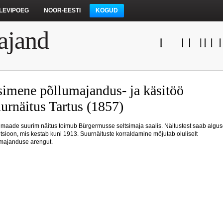
LEVIPOEG
NOOR-EESTI
KOGUD
ajand
simene põllumajandus- ja käsitöö
urnäitus Tartus (1857)
imaade suurim näitus toimub Bürgermusse seltsimaja saalis. Näitustest saab algus
itsioon, mis kestab kuni 1913. Suurnäituste korraldamine mõjutab oluliselt
majanduse arengut.