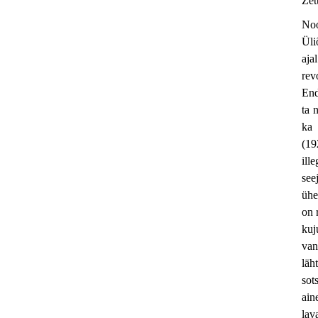
Zet
Noo
Üli
aja
rev
End
ta 
ka 
(19
ill
see
ühe
on 
kuj
van
läh
sot
ain
lav