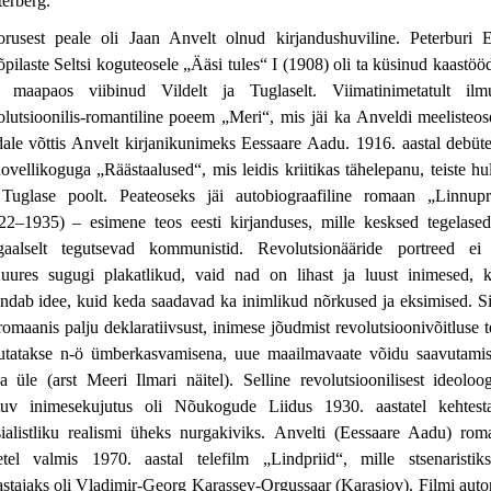
terberg.
rusest peale oli Jaan Anvelt olnud kirjandushuviline. Peterburi E
õpilaste Seltsi koguteosele „Ääsi tules“ I (1908) oli ta küsinud kaastööd
l maapaos viibinud Vildelt ja Tuglaselt. Viimatinimetatult ilm
olutsioonilis-romantiline poeem „Meri“, mis jäi ka Anveldi meelisteos
ale võttis Anvelt kirjanikunimeks Eessaare Aadu. 1916. aastal debüte
novellikoguga „Räästaalused“, mis leidis kriitikas tähelepanu, teiste hu
Tuglase poolt. Peateoseks jäi autobiograafiline romaan „Linnupr
22–1935) – esimene teos eesti kirjanduses, mille kesksed tegelase
egaalselt tegutsevad kommunistid. Revolutsionääride portreed ei
juures sugugi plakatlikud, vaid nad on lihast ja luust inimesed, 
ndab idee, kuid keda saadavad ka inimlikud nõrkused ja eksimised. Si
romaanis palju deklaratiivsust, inimese jõudmist revolutsioonivõitluse t
utatakse n-ö ümberkasvamisena, uue maailmavaate võidu saavutami
a üle (arst Meeri Ilmari näitel). Selline revolutsioonilisest ideoloog
tuv inimesekujutus oli Nõukogude Liidus 1930. aastatel kehtest
sialistliku realismi üheks nurgakiviks. Anvelti (Eessaare Aadu) rom
etel valmis 1970. aastal telefilm „Lindpriid“, mille stsenaristik
astajaks oli Vladimir-Georg Karassev-Orgussaar (Karasjov). Filmi auto