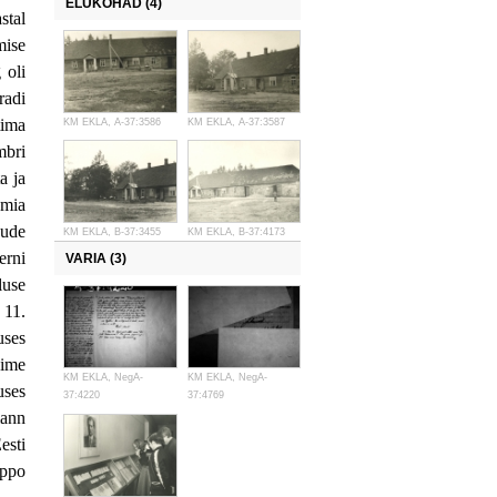
ELUKOHAD (4)
stal
mise
 oli
radi
tima
KM EKLA, A-37:3586
KM EKLA, A-37:3587
mbri
a ja
emia
gude
KM EKLA, B-37:3455
KM EKLA, B-37:4173
erni
VARIA (3)
luse
 11.
uses
nime
KM EKLA, NegA-
KM EKLA, NegA-
uses
37:4220
37:4769
ann
esti
eppo