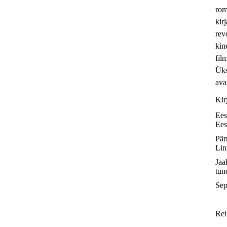
rom
kir
rev
kin
fil
Üks
ava
Kir
Ees
Ees
Pär
Lin
Jaa
tun
Sep
Rei