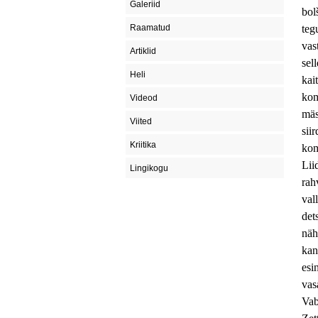
Galeriid
bol
Raamatud
teg
vas
Artiklid
sel
Heli
kai
kom
Videod
mäs
Viited
sii
Kriitika
kom
Lii
Lingikogu
rah
val
det
näh
kan
es
vas
Vab