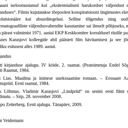
aani iseloomustanud kui „eksitentsialismi harukordset väljendust e
janduses“. Filmis kujutatakse tõepoolest konspiratsiooni tingimustes ela
olutsionääre kui absurditegelasi. Selline tõlgendus ning uud
ematograafiliste väljendusvahendite kasutamine sai ilmselt põhjuseks, 
m pärast valmimist 1971. aastal EKP Keskkomitee korraldusel riiulile pa
nes Karasjovi kolleegide abil päästeti film hävitamisest ja see jõ
liku esituseni alles 1989. aastal.
jandus
ti kirjanduse ajalugu. IV köide, 2. raamat. (Peatoimetaja Endel Sõg
ti Raamat, 1984.
t Lias. Maailma ja inimese uuekssaamise romaan. – Eessaare A
nupriid. Eesti raamat, 1984.
k Lõhmus. Vladimir Karasjovi „Lindpriid“ on senini eesti filmi 
dmatu. – Sirp, 28. november 2008.
po Zetterberg. Eesti ajalugu. Tänapäev, 2009.
n Veidemann