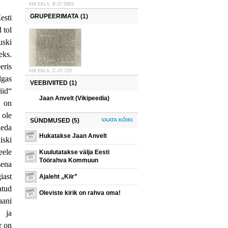
KM EKLA, B-37:5883
GRUPEERIMATA (1)
esti
 tol
uski
eks.
eris
KM EKLA, C-37:720
lgas
VEEBIVIITED (1)
iid“
Jaan Anvelt (Vikipeedia)
d on
 ole
SÜNDMUSED (5)
VAATA KÕIKI
keda
Hukatakse Jaan Anvelt
iski
eele
Kuulutatakse välja Eesti
Töörahva Kommuun
sena
iast
Ajaleht „Kiir”
atud
Oleviste kirik on rahva oma!
aani
s ja
r on