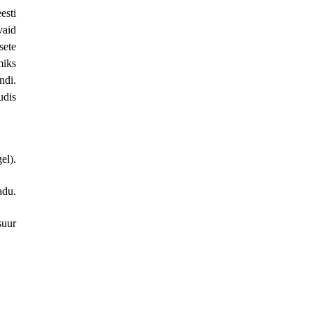
esti
vaid
sete
miks
ndi.
udis
el).
adu.
suur