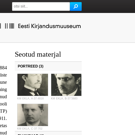
Seotud materjal
PORTREED (3)
1884
iste
lune
ning
inud
KM EKLA, A-37:4816
KM EKLA, B-37:5683
ooli
DTP)
911.
etas
KM EKLA, C-37:702
unud