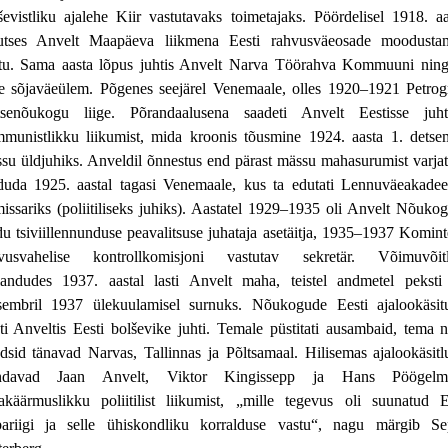
ševistliku ajalehe Kiir vastutavaks toimetajaks. Pöördelisel 1918. aa
utses Anvelt Maapäeva liikmena Eesti rahvusväeosade moodusta
tu. Sama aasta lõpus juhtis Anvelt Narva Töörahva Kommuuni ning
le sõjaväeülem. Põgenes seejärel Venemaale, olles 1920–1921 Petrog
tsenõukogu liige. Põrandaalusena saadeti Anvelt Eestisse juh
munistlikku liikumist, mida kroonis tõusmine 1924. aasta 1. detse
su üldjuhiks. Anveldil õnnestus end pärast mässu mahasurumist varjat
rduda 1925. aastal tagasi Venemaale, kus ta edutati Lennuväeakade
issariks (poliitiliseks juhiks). Aastatel 1929–1935 oli Anvelt Nõuko
du tsiviillennunduse peavalitsuse juhataja asetäitja, 1935–1937 Komint
vusvahelise kontrollkomisjoni vastutav sekretär. Võimuvõit
landudes 1937. aastal lasti Anvelt maha, teistel andmetel peksti
sembril 1937 ülekuulamisel surnuks. Nõukogude Eesti ajalookäsit
ti Anveltis Eesti bolševike juhti. Temale püstitati ausambaid, tema 
dsid tänavad Narvas, Tallinnas ja Põltsamaal. Hilisemas ajalookäsitl
indavad Jaan Anvelt, Viktor Kingissepp ja Hans Pöögelm
akäärmuslikku poliitilist liikumist, „mille tegevus oli suunatud E
ariigi ja selle ühiskondliku korralduse vastu“, nagu märgib S