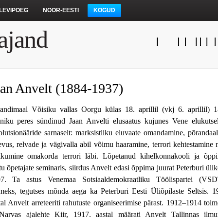
LEVIPOEG
NOOR-EESTI
KOGUD
ajand
aan Anvelt (1884-1937)
jandimaal Võisiku vallas Oorgu külas 18. aprillil (vkj 6. aprillil) 
uniku peres sündinud Jaan Anvelti elusaatus kujunes Vene elukutsel
olutsionääride sarnaselt: marksistliku eluvaate omandamine, põrandaa
evus, relvade ja vägivalla abil võimu haaramine, terrori kehtestamine 
kumine omakorda terrori läbi. Lõpetanud kihelkonnakooli ja õpp
tu õpetajate seminaris, siirdus Anvelt edasi õppima juurat Peterburi ülik
7. Ta astus Venemaa Sotsiaaldemokraatliku Töölispartei (VS
kmeks, tegutses mõnda aega ka Peterburi Eesti Üliõpilaste Seltsis. 1
tal Anvelt arreteeriti rahutuste organiseerimise pärast. 1912–1914 toim
Narvas ajalehte Kiir, 1917. aastal määrati Anvelt Tallinnas ilm