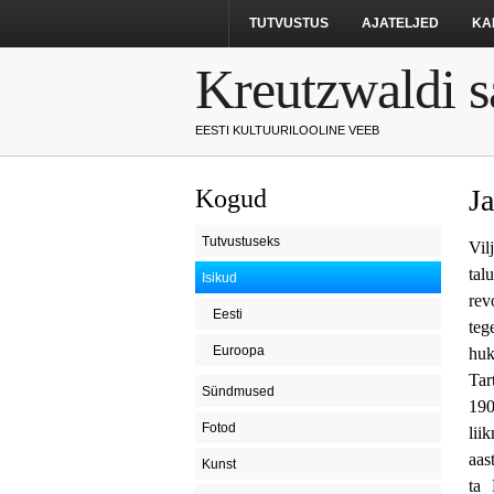
TUTVUSTUS
AJATELJED
KA
Kreutzwaldi s
EESTI KULTUURILOOLINE VEEB
J
Kogud
Tutvustuseks
Vil
tal
Isikud
rev
Eesti
teg
Euroopa
huk
Tar
Sündmused
190
Fotod
lii
aas
Kunst
ta 