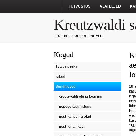
TUTVUSTUS
AJATELJED
KA
Kreutzwaldi s
EESTI KULTUURILOOLINE VEEB
K
Kogud
ae
Tutvustuseks
l
Isikud
Sündmused
19. 
kasu
kirj
Kreutzwaldi elu ja looming
neis
lähe
Eepose saamislugu
Kreu
vast
Eesti kultuur ja olud
kasu
"Kal
Eesti kirjanikud
algu