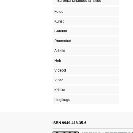
Euroopa kirjandus ja isikud
Fotod
Kunst
Galeriid
Raamatud
Artiklid
Heli
Videod
Viited
Kriitika
Lingikogu
ISBN 9949-418-35-6