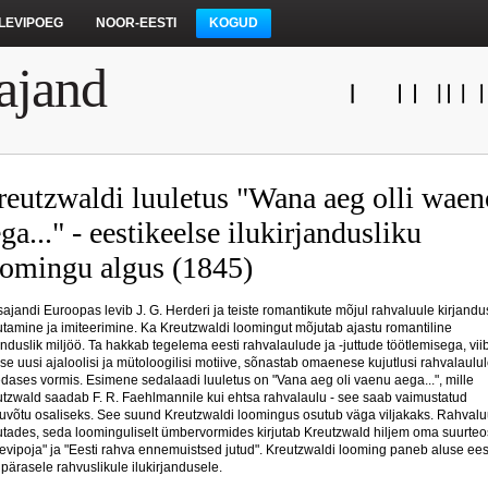
LEVIPOEG
NOOR-EESTI
KOGUD
ajand
reutzwaldi luuletus "Wana aeg olli waen
ga..." - eestikeelse ilukirjandusliku
oomingu algus (1845)
sajandi Euroopas levib J. G. Herderi ja teiste romantikute mõjul rahvaluule kirjandus
tamine ja imiteerimine. Ka Kreutzwaldi loomingut mõjutab ajastu romantiline
anduslik miljöö. Ta hakkab tegelema eesti rahvalaulude ja -juttude töötlemisega, vii
se uusi ajaloolisi ja mütoloogilisi motiive, sõnastab omaenese kujutlusi rahvalaulu
dases vormis. Esimene sedalaadi luuletus on "Vana aeg oli vaenu aega...", mille
tzwald saadab F. R. Faehlmannile kui ehtsa rahvalaulu - see saab vaimustatud
uvõtu osaliseks. See suund Kreutzwaldi loomingus osutub väga viljakaks. Rahvalu
tades, seda loominguliselt ümbervormides kirjutab Kreutzwald hiljem oma suurte
evipoja" ja "Eesti rahva ennemuistsed jutud". Kreutzwaldi looming paneb aluse ees
pärasele rahvuslikule ilukirjandusele.