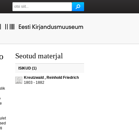
o
Seotud materjal
ISIKUD (1)
Kreutzwald , Reinhold Friedrich
1803 - 1882
lik
b
le
ulet
osed
ti