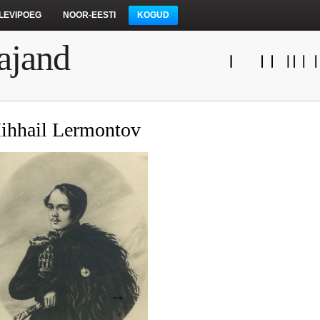
LEVIPOEG
NOOR-EESTI
KOGUD
ajand
ihhail Lermontov