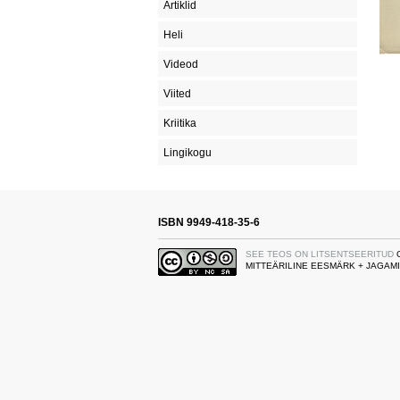
Artiklid
Heli
Videod
Viited
Kriitika
Lingikogu
ISBN 9949-418-35-6
SEE TEOS ON LITSENTSEERITUD
MITTEÄRILINE EESMÄRK + JAGAMI