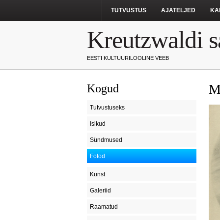
TUTVUSTUS
AJATELJED
KA
Kreutzwaldi s
EESTI KULTUURILOOLINE VEEB
M
Kogud
Tutvustuseks
Isikud
Sündmused
Fotod
Kunst
Galeriid
Raamatud