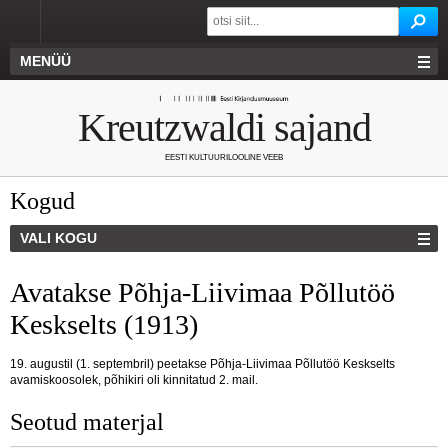
MENÜÜ
Kreutzwaldi sajand
EESTI KULTUURILOOLINE VEEB
Kogud
VALI KOGU
Avatakse Põhja-Liivimaa Põllutöö
Keskselts (1913)
19. augustil (1. septembril) peetakse Põhja-Liivimaa Põllutöö Keskselts
avamiskoosolek, põhikiri oli kinnitatud 2. mail.
Seotud materjal