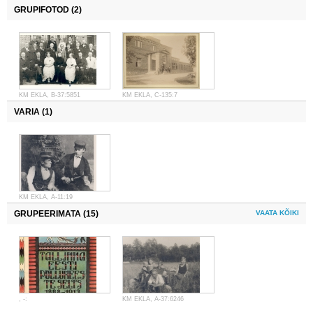
GRUPIFOTOD (2)
KM EKLA, B-37:5851
KM EKLA, C-135:7
VARIA (1)
KM EKLA, A-11:19
GRUPEERIMATA (15)
VAATA KÕIKI
, -:
KM EKLA, A-37:6246