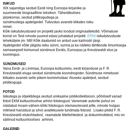
ISIKUD
XIX sajandiga seotud Eesti ning Euroopa kirjanike ja
suurmeeste biograafiline leksikon. Tähestikulises
järjekorras, seotud piltikogudega ja
sündmustega ajatelgedel. Tutvustus avaneb klikates isiku
nimel.
Kõik isikututvustused on projekti jaoks loodud originaaltekstid. Võimaluse
korral on Teid n/node juurest edasi juhatatud projekti
ERNI
isikututvustuste
leheküljele jm. NB! Kõik daatumid on antud uue kal/nodri järgi.
Ajatelgedel võite jälgida isiku sünni, surma ja ka näiteks tähtteoste ilmumisega
samaaegselt toimunud sündmusi Eestis, Euroopas ja Kreutzwaldi elus ja
loomingus.
SÜNDMUSED
Vana Eesti- ja Liivimaa, Euroopa kultuurielu, eesti kirjanduse ja F. R.
Kreutzwaldi eluga seotud sündmuste koondregister. Sündmuse nimetusel
klikates avaneb selle pikem komm/notaar. Aluseks ajateljed, seotud
pildikoguga.
FOTOD
Isikutega ja objektidega seotud unikaalne pildikollektsioon, põhiliselt vanad
fotod EKM kultuuriloolise arhiivi fotokogust. Vanemate autorite puhul on
näidatud /noam-vähem kõiki fotokogus olemasolevaid pilte, n/node hulgas
mitmeid haruldusi ja s/noi avalikkusele tundmata fotosid. Lisaks pildid F. R.
Kreutzwaldi elukohtadest, raamatute tiitellehtedest ja dokum/notidest, mis on
säilinud kultuuriloolises arhiivis.
GALERIID