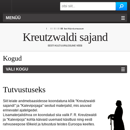
MENÜÜ
Kreutzwaldi sajand
EESTI KULTUURILOOLINE VEEB
Kogud
VALI KOGU
Tutvustuseks
Siit leiate andmebaasidesse koondatuna kõik "Kreutzwaldi
sajandi" ja "Kalevipojaga" seotud materjalid, mis asuvad
erinevatel ajatelgedel.
Lisamaterjalid/noa on koondatud siia valik F. R. Kreutzwaldi
ja "Kalevipoja" kohta käivaid uuemaid käsitlusi ning eesti
rahvuseepose tõlkeid ja tutvustusi teistes Euroopa keeltes.