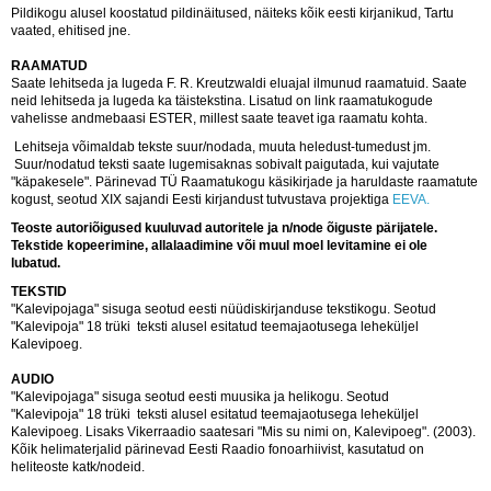
Pildikogu alusel koostatud pildinäitused, näiteks kõik eesti kirjanikud, Tartu
vaated, ehitised jne.
RAAMATUD
Saate lehitseda ja lugeda F. R. Kreutzwaldi eluajal ilmunud raamatuid. Saate
neid lehitseda ja lugeda ka täistekstina. Lisatud on link raamatukogude
vahelisse andmebaasi ESTER, millest saate teavet iga raamatu kohta.
Lehitseja võimaldab tekste suur/nodada, muuta heledust-tumedust jm.
Suur/nodatud teksti saate lugemisaknas sobivalt paigutada, kui vajutate
"käpakesele". Pärinevad TÜ Raamatukogu käsikirjade ja haruldaste raamatute
kogust, seotud XIX sajandi Eesti kirjandust tutvustava projektiga
EEVA.
Teoste autoriõigused kuuluvad autoritele ja n/node õiguste pärijatele.
Tekstide kopeerimine, allalaadimine või muul moel levitamine ei ole
lubatud.
TEKSTID
"Kalevipojaga" sisuga seotud eesti nüüdiskirjanduse tekstikogu. Seotud
"Kalevipoja" 18 trüki teksti alusel esitatud teemajaotusega leheküljel
Kalevipoeg.
AUDIO
"Kalevipojaga" sisuga seotud eesti muusika ja helikogu. Seotud
"Kalevipoja" 18 trüki teksti alusel esitatud teemajaotusega leheküljel
Kalevipoeg. Lisaks Vikerraadio saatesari "Mis su nimi on, Kalevipoeg". (2003).
Kõik helimaterjalid pärinevad Eesti Raadio fonoarhiivist, kasutatud on
heliteoste katk/nodeid.