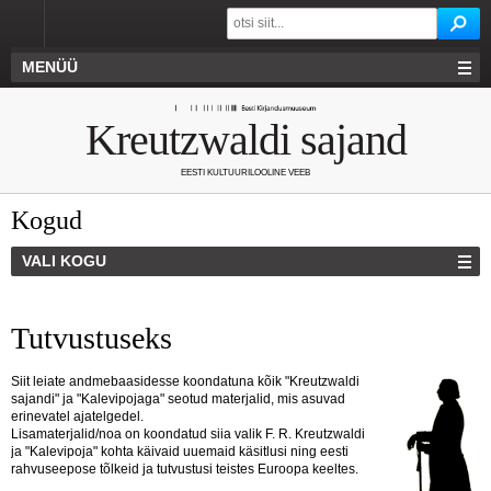
MENÜÜ
Kreutzwaldi sajand
EESTI KULTUURILOOLINE VEEB
Kogud
VALI KOGU
Tutvustuseks
Siit leiate andmebaasidesse koondatuna kõik "Kreutzwaldi
sajandi" ja "Kalevipojaga" seotud materjalid, mis asuvad
erinevatel ajatelgedel.
Lisamaterjalid/noa on koondatud siia valik F. R. Kreutzwaldi
ja "Kalevipoja" kohta käivaid uuemaid käsitlusi ning eesti
rahvuseepose tõlkeid ja tutvustusi teistes Euroopa keeltes.