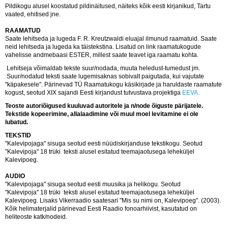
Pildikogu alusel koostatud pildinäitused, näiteks kõik eesti kirjanikud, Tartu
vaated, ehitised jne.
RAAMATUD
Saate lehitseda ja lugeda F. R. Kreutzwaldi eluajal ilmunud raamatuid. Saate
neid lehitseda ja lugeda ka täistekstina. Lisatud on link raamatukogude
vahelisse andmebaasi ESTER, millest saate teavet iga raamatu kohta.
Lehitseja võimaldab tekste suur/nodada, muuta heledust-tumedust jm.
Suur/nodatud teksti saate lugemisaknas sobivalt paigutada, kui vajutate
"käpakesele". Pärinevad TÜ Raamatukogu käsikirjade ja haruldaste raamatute
kogust, seotud XIX sajandi Eesti kirjandust tutvustava projektiga
EEVA.
Teoste autoriõigused kuuluvad autoritele ja n/node õiguste pärijatele.
Tekstide kopeerimine, allalaadimine või muul moel levitamine ei ole
lubatud.
TEKSTID
"Kalevipojaga" sisuga seotud eesti nüüdiskirjanduse tekstikogu. Seotud
"Kalevipoja" 18 trüki teksti alusel esitatud teemajaotusega leheküljel
Kalevipoeg.
AUDIO
"Kalevipojaga" sisuga seotud eesti muusika ja helikogu. Seotud
"Kalevipoja" 18 trüki teksti alusel esitatud teemajaotusega leheküljel
Kalevipoeg. Lisaks Vikerraadio saatesari "Mis su nimi on, Kalevipoeg". (2003).
Kõik helimaterjalid pärinevad Eesti Raadio fonoarhiivist, kasutatud on
heliteoste katk/nodeid.