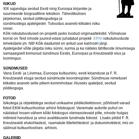
ISIKUD
XIX sajandiga seotud Eesti ning Euroopa kirjanike ja
suurmeeste biograafiline leksikon. Tähestikulises
järjekorras, seotud piltikogudega ja
sündmustega ajatelgedel. Tutvustus avaneb klikates isiku
nimel.
Kõik isikututvustused on projekti jaoks loodud originaaltekstid. Võimaluse
korral on Teid n/node juurest edasi juhatatud projekti
ERNI
isikututvustuste
leheküljele jm. NB! Kõik daatumid on antud uue kal/nodri järgi.
Ajatelgedel võite jälgida isiku sünni, surma ja ka näiteks tähtteoste ilmumisega
samaaegselt toimunud sündmusi Eestis, Euroopas ja Kreutzwaldi elus ja
loomingus.
SÜNDMUSED
Vana Eesti- ja Liivimaa, Euroopa kultuurielu, eesti kirjanduse ja F. R.
Kreutzwaldi eluga seotud sündmuste koondregister. Sündmuse nimetusel
klikates avaneb selle pikem komm/notaar. Aluseks ajateljed, seotud
pildikoguga.
FOTOD
Isikutega ja objektidega seotud unikaalne pildikollektsioon, põhiliselt vanad
fotod EKM kultuuriloolise arhiivi fotokogust. Vanemate autorite puhul on
näidatud /noam-vähem kõiki fotokogus olemasolevaid pilte, n/node hulgas
mitmeid haruldusi ja s/noi avalikkusele tundmata fotosid. Lisaks pildid F. R.
Kreutzwaldi elukohtadest, raamatute tiitellehtedest ja dokum/notidest, mis on
säilinud kultuuriloolises arhiivis.
GALERIID