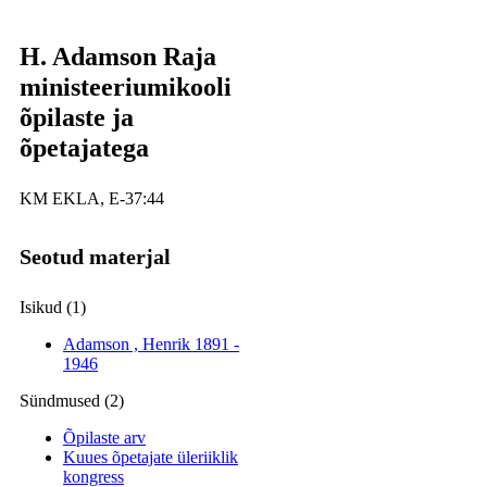
H. Adamson Raja
ministeeriumikooli
õpilaste ja
õpetajatega
KM EKLA, E-37:44
Seotud materjal
Isikud (1)
Adamson , Henrik
1891 -
1946
Sündmused (2)
Õpilaste arv
Kuues õpetajate üleriiklik
kongress