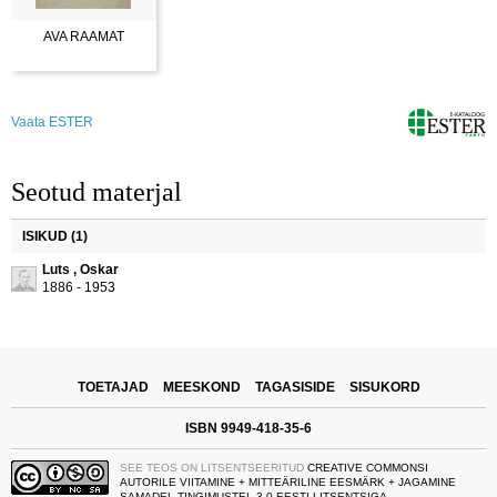
AVA RAAMAT
Vaata ESTER
Seotud materjal
ISIKUD (1)
Luts , Oskar
1886 - 1953
TOETAJAD
MEESKOND
TAGASISIDE
SISUKORD
ISBN 9949-418-35-6
SEE TEOS ON LITSENTSEERITUD
CREATIVE COMMONSI
AUTORILE VIITAMINE + MITTEÄRILINE EESMÄRK + JAGAMINE
SAMADEL TINGIMUSTEL 3.0 EESTI LITSENTSIGA
.