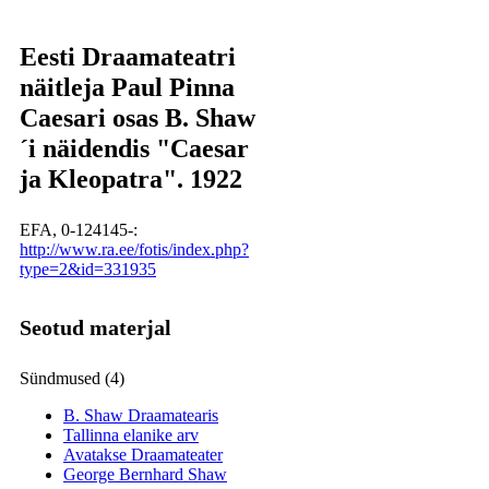
Eesti Draamateatri
näitleja Paul Pinna
Caesari osas B. Shaw
´i näidendis "Caesar
ja Kleopatra". 1922
EFA, 0-124145-:
http://www.ra.ee/fotis/index.php?
type=2&id=331935
Seotud materjal
Sündmused (4)
B. Shaw Draamatearis
Tallinna elanike arv
Avatakse Draamateater
George Bernhard Shaw